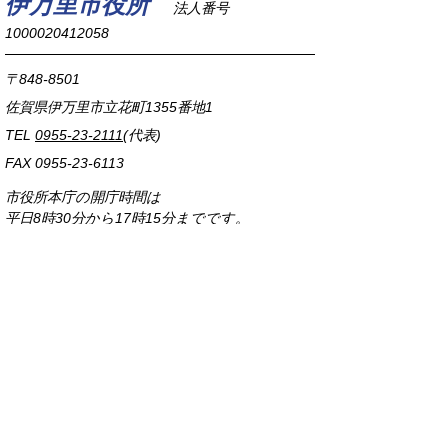
伊万里市役所
法人番号
1000020412058
〒848-8501
佐賀県伊万里市立花町1355番地1
TEL
0955-23-2111
(代表)
FAX 0955-23-6113
市役所本庁の開庁時間は
平日8時30分から17時15分までです。
毎週火曜日は証明書発行業務に関して19時まで
延長しておりますのでご利用ください。
市役所へのアクセス
各課連絡先