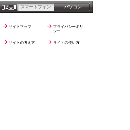
スマートフォン
パソコン
サイトマップ
プライバシーポリ
シー
サイトの考え方
サイトの使い方
リンク・著作権
ご意見・ご提案
伊万里市役所
法人番号
1000020412058
〒848-8501
佐賀県伊万里市立花町1355番地1
TEL
0955-23-2111
(代表)
FAX 0955-23-6113