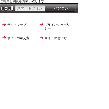
ご利用し閲覧をお願い致します。
スマートフォン
パソコン
サイトマップ
プライバシーポリ
シー
サイトの考え方
サイトの使い方
リンク・著作権
ご意見・ご提案
伊万里市役所
法人番号
1000020412058
〒848-8501
佐賀県伊万里市立花町1355番地1
TEL
0955-23-2111
(代表)
FAX 0955-23-6113