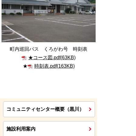
町内巡回バス くろがわ号 時刻表
★コース図.pdf(63KB)
★
時刻表.pdf(163KB)
コミュニティセンター概要（黒川）
施設利用案内