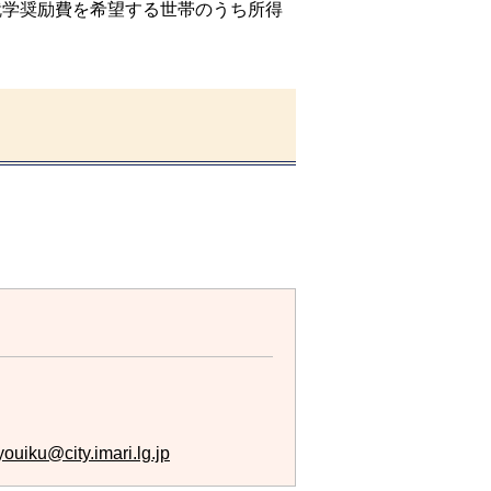
就学奨励費を希望する世帯のうち所得
ouiku@city.imari.lg.jp