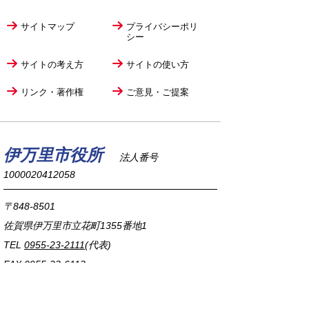
サイトマップ
プライバシーポリ
シー
サイトの考え方
サイトの使い方
リンク・著作権
ご意見・ご提案
伊万里市役所
法人番号
1000020412058
〒848-8501
佐賀県伊万里市立花町1355番地1
TEL
0955-23-2111
(代表)
FAX 0955-23-6113
市役所本庁の開庁時間は
平日8時30分から17時15分までです。