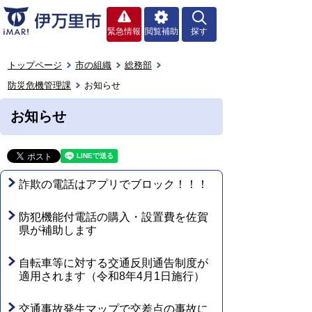
緊急情報
閲覧補助
探す
トップページ
市の組織
総務部
防災危機管理課
お知らせ
お知らせ
詐欺の電話はアプリでブロック！！！
防犯機能付電話の購入・設置費を佐賀
県が補助します
自転車等に対する交通反則通告制度が
適用されます（令和8年4月1日施行）
交通事故発生マップで交差点の事故に