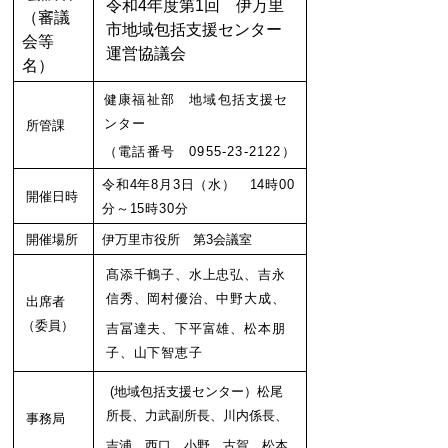
令和4年度第1回 伊万里
（審議
市地域包括支援センター
会等
運営協議会
名）
健康福祉部 地域包括支援セ
ンター
所管課
（電話番号 0955-23-2122）
令和4年8月3日（水） 14時00
開催日時
分～15時30分
開催場所
伊万里市役所 第3会議室
髙添千鶴子、水上忠弘、吉永
信秀、岡村優治、中野大成、
出席者
（委員）
吉冨達夫、
下平富雄、
松本朋
子
、山下智恵子
(地域包括支援センター）松尾
所長、力武副所長、川内係長、
事務局
吉浦、西口、小野、
古賀、松本