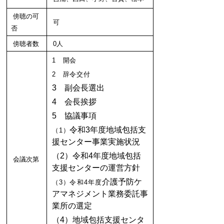
傍聴の可
可
否
傍聴者数
0人
1 開会
2 辞令交付
3 副会長選出
4 会長挨拶
5 協議事項
令和3年度地域包括支
（1）
援センター事業実施状況
（2）令和4年度地域包括
会議次第
支援センターの運営方針
介護予防ケ
（3）
令和4年度
アマネジメント業務委託事
業所の選定
（4）地域包括支援センタ