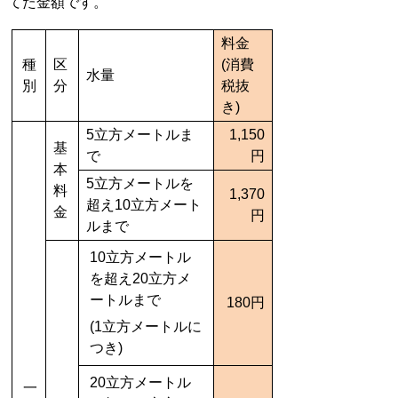
てた金額です。
料金
種
区
(消費
水量
別
分
税抜
き)
5立方メートルま
1,150
基
で
円
本
5立方メートルを
料
1,370
超え10立方メート
金
円
ルまで
10立方メートル
を超え20立方メ
ートルまで
180円
(1立方メートルに
つき)
20立方メートル
一