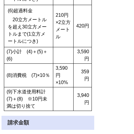
(6)超過料金
210円
20立方メートル
×2立方
420円
を超え30立方メー
メート
トルまで(1立方メ
ル
ートルにつき)
(7)小計 (4)＋(5)＋
3,590
(6)
円
3,590
359
(8)消費税 (7)×10％
円
円
×10%
(9)下水道使用料計
3,940
(7)＋(8) ※10円未
円
満は切り捨て
請求金額