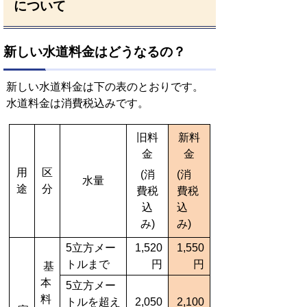
について
新しい水道料金はどうなるの？
新しい水道料金は下の表のとおりです。
水道料金は消費税込みです。
旧料
新料
金
金
用
区
(消
(消
水量
途
分
費税
費税
込
込
み)
み)
5立方メー
1,520
1,550
トルまで
円
円
基
本
5立方メー
料
トルを超え
2,050
2,100