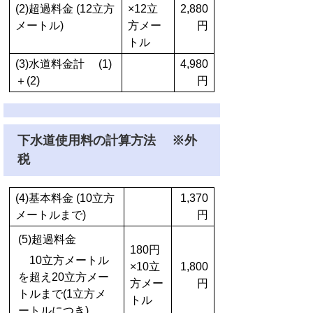
(2)超過料金 (12立方
×12立
2,880
メートル)
方メー
円
トル
(3)水道料金計 (1)
4,980
＋(2)
円
下水道使用料の計算方法 ※外
税
(4)基本料金 (10立方
1,370
メートルまで)
円
(5)超過料金
180円
10立方メートル
×10立
1,800
を超え20立方メー
方メー
円
トルまで(1立方メ
トル
ートルにつき)