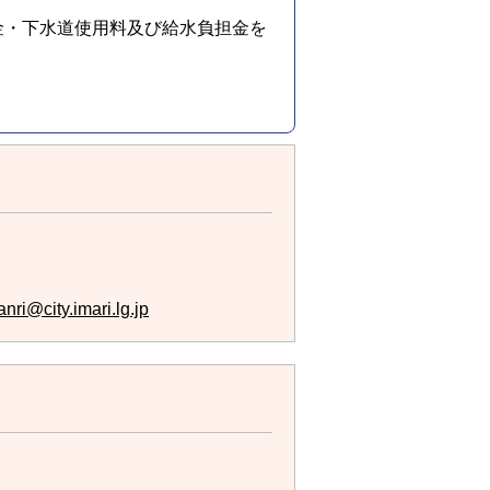
金・下水道使用料及び給水負担金を
nri@city.imari.lg.jp