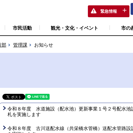
緊急情報
市民活動
観光・文化・イベント
市の
道部
管理課
お知らせ
令和８年度 水道施設（配水池）更新事業１号２号配水池
札を実施します
令和８年度 古川送配水線（共栄橋水管橋）送配水管路設