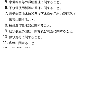
水道料金等の滞納整理に関すること。
下水道使用料等の差押に関すること。
農業集落排水施設及び下水道使用料の管理及び
振替に関すること。
検針及び量水器に関すること。
給水装置の開栓、閉栓及び調査に関すること。
停水処分に関すること。
広報に関すること。
苦情処理に関すること。
お問い合わせ先
上下水道部管理課
所在地/〒848-0027 伊万里市立花町
1542-1
電話番号/
0955-23-5400
FAX/0955-23-
2147 E-mail/
suidou-
kanri@city.imari.lg.jp