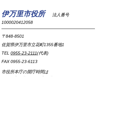
伊万里市役所
法人番号
1000020412058
〒848-8501
佐賀県伊万里市立花町1355番地1
TEL
0955-23-2111
(代表)
FAX 0955-23-6113
市役所本庁の開庁時間は
平日8時30分から17時15分までです。
毎週火曜日は証明書発行業務に関して19時まで
延長しておりますのでご利用ください。
市役所へのアクセス
各課連絡先