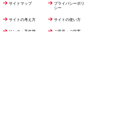
サイトマップ
プライバシーポリ
シー
サイトの考え方
サイトの使い方
リンク・著作権
ご意見・ご提案
伊万里市役所
法人番号
1000020412058
〒848-8501
佐賀県伊万里市立花町1355番地1
TEL
0955-23-2111
(代表)
FAX 0955-23-6113
市役所本庁の開庁時間は
平日8時30分から17時15分までです。
毎週火曜日は証明書発行業務に関して19時まで