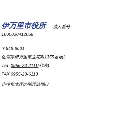
伊万里市役所
法人番号
1000020412058
〒848-8501
佐賀県伊万里市立花町1355番地1
TEL
0955-23-2111
(代表)
FAX 0955-23-6113
市役所本庁の開庁時間は
平日8時30分から17時15分までです。
毎週火曜日は証明書発行業務に関して19時まで
延長しておりますのでご利用ください。
市役所へのアクセス