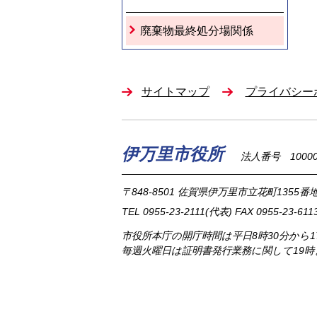
廃棄物最終処分場関係
サイトマップ
プライバシー
伊万里市役所
法人番号 100002
〒848-8501
佐賀県伊万里市立花町1355番地
TEL
0955-23-2111
(代表)
FAX 0955-23-611
市役所本庁の開庁時間は
平日8時30分から
毎週火曜日は証明書発行業務に関して19