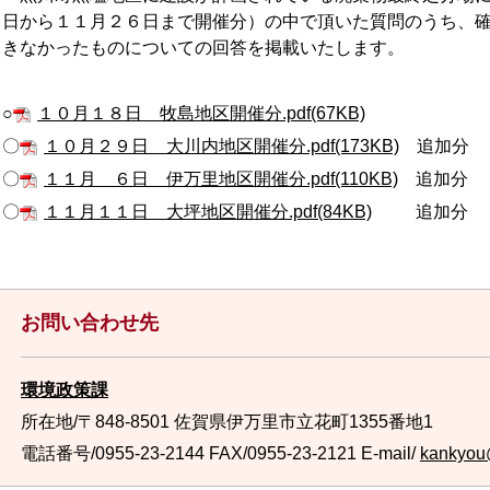
日から１１月２６日まで開催分）の中で頂いた質問のうち、
きなかったものについての回答を掲載いたします。
○
１０月１８日 牧島地区開催分.pdf(67KB)
〇
１０月２９日 大川内地区開催分.pdf(173KB)
追加分
〇
１１月 ６日 伊万里地区開催分.pdf(110KB)
追加分
〇
１１月１１日 大坪地区開催分.pdf(84KB)
追加分
お問い合わせ先
環境政策課
所在地/〒848-8501 佐賀県伊万里市立花町1355番地1
電話番号/0955-23-2144
FAX/0955-23-2121 E-mail/
kankyou@