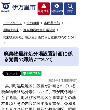
緊急情報
閲覧補助
探す
トップページ
市の組織
市民共生部
環境政策課
廃棄物最終処分場関係
廃棄物最終処分場設置計画に係る覚書の締結につい
て
廃棄物最終処分場設置計画に係
る覚書の締結について
(2026年5月25日更新)
黒川町黒塩地区に設置が計画されている
廃棄物最終処分場について、市が関係地区
とする黒川町及び牧島地区と事業者との基
本事項とその内容に関する覚書が、令和８
年５月２０日に黒川町及び牧島地区、肥前