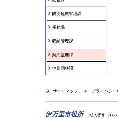
防災危機管理課
税務課
収納管理課
契約監理課
消防調整課
サイトマップ
プライバシー
伊万里市役所
法人番号 100002