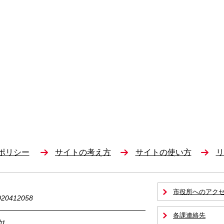
ポリシー
サイトの考え方
サイトの使い方
リ
市役所へのアク
0412058
各課連絡先
1