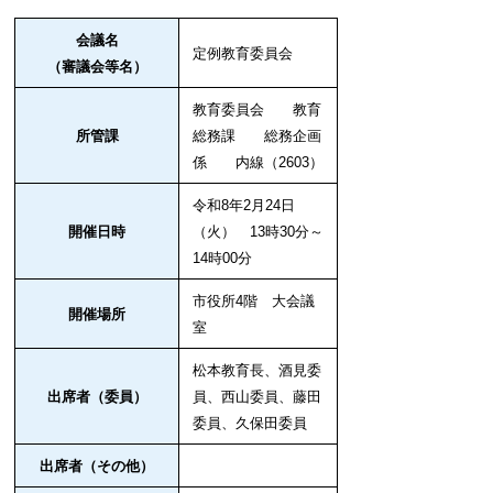
会議名
定例教育委員会
（審議会等名）
教育委員会 教育
所管課
総務課 総務企画
係 内線（2603）
令和8年2
月24
日
開催日時
（火） 13
時3
0分～
14時00分
市役所4
階 大会議
開催場所
室
松本教育長、酒見委
出席者（委員）
員、西山委員、藤田
委員、久保田委員
出席者（その他）