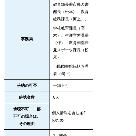
教育部長兼市民図書
館長（松本）、
教育
総務課長（河上）、
学校教育課長（髙
木）、
生涯学習課長
事務局
（伴）、教育副部長
兼
スポーツ課長（松
尾）
市民図書館統括管理
者（鴻上）
傍聴の可否
一部不可
傍聴者数
0人
傍聴不可・一部
個人情報を含む案件
不可の場合は、
のため
その理由
1 開会