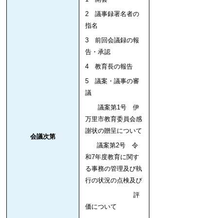
2 議事録署名者の
指名
3 前回会議録の報
告・承認
4 教育長の報告
5 議案・議事の審
議
議案第1号 伊
万里市教育委員会感
謝状の贈呈について
会議次第
議案
第2号 令
和7年度教育に関す
る事務の管理及び執
行の状況の点検及び
評
価について