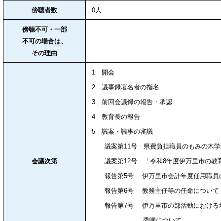
傍聴者数
0人
傍聴不可・一部
不可の場合は、
その理由
1 開会
2 議事録署名者の指名
3 前回会議録の報告・承認
4 教育長の報告
5 議案・議事の審議
議案第11号 県費負担職員のもみの木学
会議次第
議案第12号 「令和8年度伊万里市の教
報告第5号 伊万里市会計年度任用職員
報告第6号 教務主任等の任命について
報告第7号 伊万里市の部活動における地
委嘱について