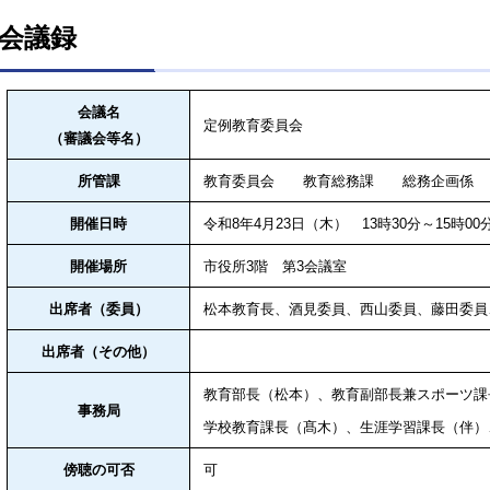
会議録
会議名
定例教育委員会
（審議会等名）
所管課
教育委員会 教育総務課 総務企画係 内
開催日時
令和8年4
月23
日（木） 13
時3
0分～15時00
開催場所
市役所3
階 第3会議室
出席者（委員）
松本教育長、酒見委員、西山委員、藤田委員
出席者（その他）
教育部長（松本）、教育副部長兼スポーツ課
事務局
学校教育課長（髙木）、生涯学習課長（伴）
傍聴の可否
可