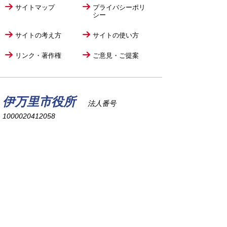
サイトマップ
プライバシーポリ
シー
サイトの考え方
サイトの使い方
リンク・著作権
ご意見・ご提案
伊万里市役所
法人番号
1000020412058
〒848-8501
佐賀県伊万里市立花町1355番地1
TEL
0955-23-2111
(代表)
FAX 0955-23-6113
市役所本庁の開庁時間は
平日8時30分から17時15分までです。
毎週火曜日は証明書発行業務に関して19時まで