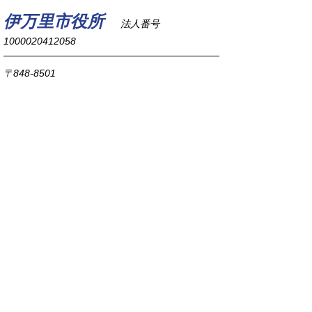
伊万里市役所
法人番号
1000020412058
〒848-8501
佐賀県伊万里市立花町1355番地1
TEL
0955-23-2111
(代表)
FAX 0955-23-6113
市役所本庁の開庁時間は
平日8時30分から17時15分までです。
毎週火曜日は証明書発行業務に関して19時まで
延長しておりますのでご利用ください。
市役所へのアクセス
各課連絡先