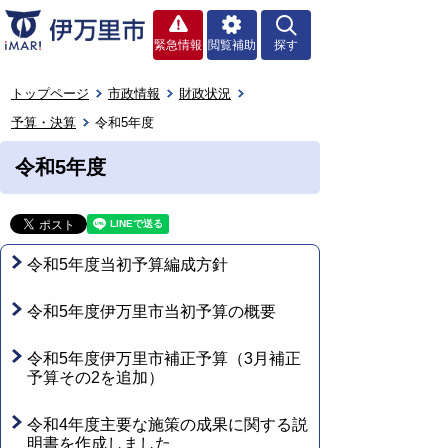
緊急情報
閲覧補助
探す
トップページ
市政情報
財政状況
予算・決算
令和5年度
令和5年度
令和5年度当初予算編成方針
令和5年度伊万里市当初予算の概要
令和5年度伊万里市補正予算（3月補正
予算その2を追加）
令和4年度主要な施策の成果に関する説
明書を作成しました