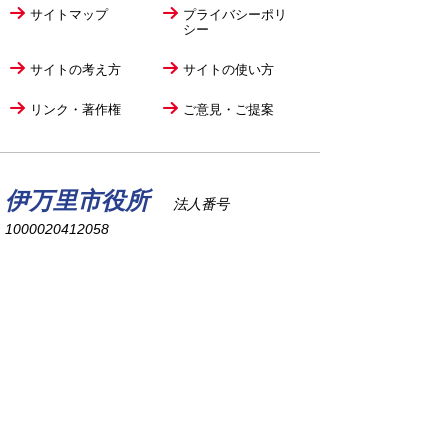
サイトマップ
プライバシーポリ
シー
サイトの考え方
サイトの使い方
リンク・著作権
ご意見・ご提案
伊万里市役所
法人番号
1000020412058
〒848-8501
佐賀県伊万里市立花町1355番地1
TEL
0955-23-2111
(代表)
FAX 0955-23-6113
市役所本庁の開庁時間は
平日8時30分から17時15分までです。
毎週火曜日は証明書発行業務に関して19時まで