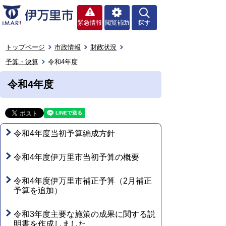
緊急情報
閲覧補助
探す
トップページ
市政情報
財政状況
予算・決算
令和4年度
令和4年度
令和4年度当初予算編成方針
令和4年度伊万里市当初予算の概要
令和4年度伊万里市補正予算（2月補正
予算を追加）
令和3年度主要な施策の成果に関する説
明書を作成しました