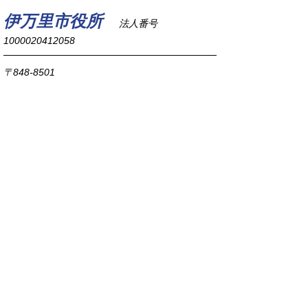
伊万里市役所
法人番号
1000020412058
〒848-8501
佐賀県伊万里市立花町1355番地1
TEL
0955-23-2111
(代表)
FAX 0955-23-6113
市役所本庁の開庁時間は
平日8時30分から17時15分までです。
毎週火曜日は証明書発行業務に関して19時まで
延長しておりますのでご利用ください。
市役所へのアクセス
各課連絡先