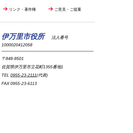
リンク・著作権
ご意見・ご提案
伊万里市役所
法人番号
1000020412058
〒848-8501
佐賀県伊万里市立花町1355番地1
TEL
0955-23-2111
(代表)
FAX 0955-23-6113
市役所本庁の開庁時間は
平日8時30分から17時15分までです。
毎週火曜日は証明書発行業務に関して19時まで
延長しておりますのでご利用ください。