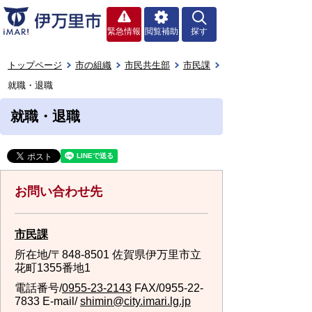
緊急情報
閲覧補助
探す
トップページ
市の組織
市民共生部
市民課
就職・退職
就職・退職
お問い合わせ先
市民課
所在地/〒848-8501 佐賀県伊万里市立
花町1355番地1
電話番号/
0955-23-2143
FAX/0955-22-
7833 E-mail/
shimin@city.imari.lg.jp