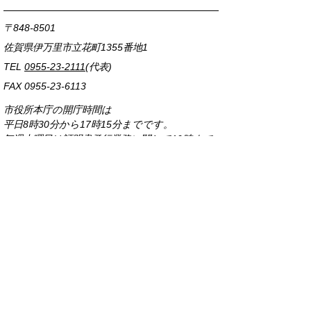
〒848-8501
佐賀県伊万里市立花町1355番地1
TEL
0955-23-2111
(代表)
FAX 0955-23-6113
市役所本庁の開庁時間は
平日8時30分から17時15分までです。
毎週火曜日は証明書発行業務に関して19時まで
延長しておりますのでご利用ください。
市役所へのアクセス
各課連絡先
お問い合わせ