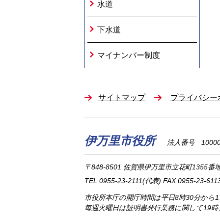
水道
下水道
マイナンバー制度
サイトマップ
プライバシー
伊万里市役所
法人番号 100002
〒848-8501
佐賀県伊万里市立花町1355番地
TEL
0955-23-2111
(代表)
FAX 0955-23-611
市役所本庁の開庁時間は
平日8時30分から
毎週火曜日は証明書発行業務に関して19