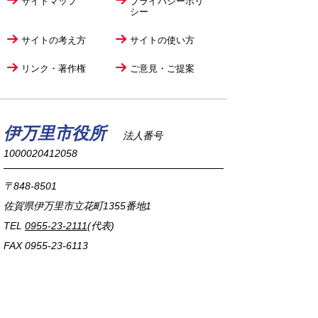
サイトマップ
プライバシーポリ
シー
サイトの考え方
サイトの使い方
リンク・著作権
ご意見・ご提案
伊万里市役所
法人番号
1000020412058
〒848-8501
佐賀県伊万里市立花町1355番地1
TEL
0955-23-2111
(代表)
FAX 0955-23-6113
市役所本庁の開庁時間は
平日8時30分から17時15分までです。
毎週火曜日は証明書発行業務に関して19時まで
延長しておりますのでご利用ください。