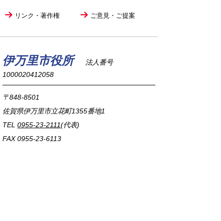
リンク・著作権
ご意見・ご提案
伊万里市役所
法人番号
1000020412058
〒848-8501
佐賀県伊万里市立花町1355番地1
TEL
0955-23-2111
(代表)
FAX 0955-23-6113
市役所本庁の開庁時間は
平日8時30分から17時15分までです。
毎週火曜日は証明書発行業務に関して19時まで
延長しておりますのでご利用ください。