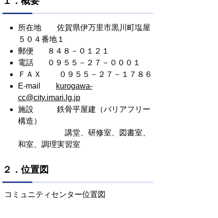
１．概要
所在地 佐賀県伊万里市黒川町塩屋
５０４番地１
郵便 ８４８－０１２１
電話 ０９５５－２７－０００１
ＦＡＸ ０９５５－２７－１７８６
E-mail
kurogawa-
cc@city.imari.lg.jp
施設 鉄骨平屋建（バリアフリー
構造）
講堂、研修室、図書室、
和室、調理実習室
２．位置図
コミュニティセンター位置図