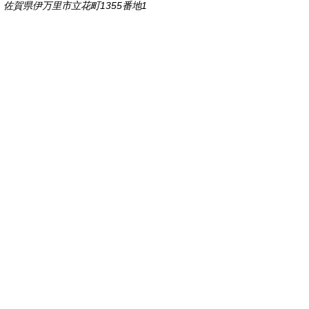
佐賀県伊万里市立花町1355番地1
TEL
0955-23-2111
(代表)
FAX 0955-23-6113
市役所本庁の開庁時間は
平日8時30分から17時15分までです。
毎週火曜日は証明書発行業務に関して19時まで
延長しておりますのでご利用ください。
市役所へのアクセス
各課連絡先
お問い合わせ