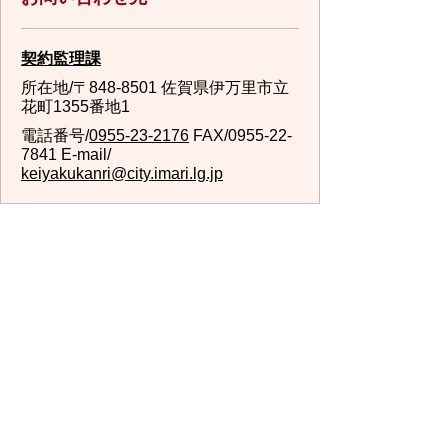
契約監理課
所在地/〒848-8501 佐賀県伊万里市立
花町1355番地1
電話番号/
0955-23-2176
FAX/0955-22-
7841 E-mail/
keiyakukanri@city.imari.lg.jp
回答が必要なお問い合わせは、こちらの「お問合わせ
先」へお問い合わせください。メールでお問い合わせ
の際は、氏名・住所・電話番号をご記入ください。
スマートフォンでご利用されている場合、Microsoft
Office用ファイルを閲覧できるアプリケーションが端
末にインストールされていないことがございます。そ
の場合、Microsoft Officeまたは無償のMicrosoft社製ビ
ューアーアプリケーションの入っているPC端末などを
ご利用し閲覧をお願い致します。
スマートフォン
パソコン