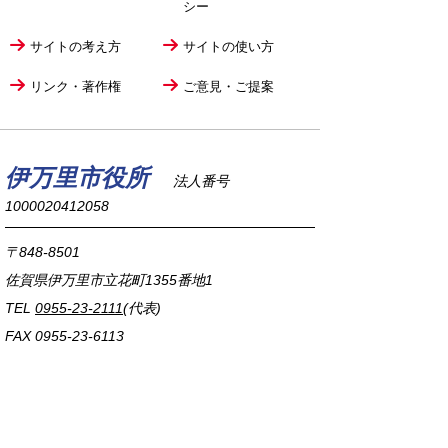
シー
サイトの考え方
サイトの使い方
リンク・著作権
ご意見・ご提案
伊万里市役所
法人番号
1000020412058
〒848-8501
佐賀県伊万里市立花町1355番地1
TEL
0955-23-2111
(代表)
FAX 0955-23-6113
市役所本庁の開庁時間は
平日8時30分から17時15分までです。
毎週火曜日は証明書発行業務に関して19時まで
延長しておりますのでご利用ください。