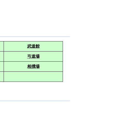
武道館
弓道場
相撲場