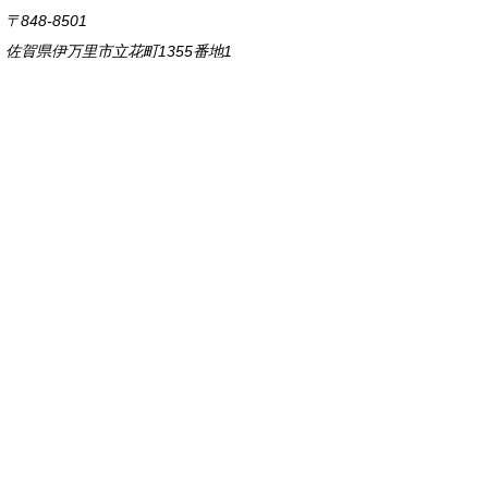
〒848-8501
佐賀県伊万里市立花町1355番地1
TEL
0955-23-2111
(代表)
FAX 0955-23-6113
市役所本庁の開庁時間は
平日8時30分から17時15分までです。
毎週火曜日は証明書発行業務に関して19時まで
延長しておりますのでご利用ください。
市役所へのアクセス
各課連絡先
お問い合わせ