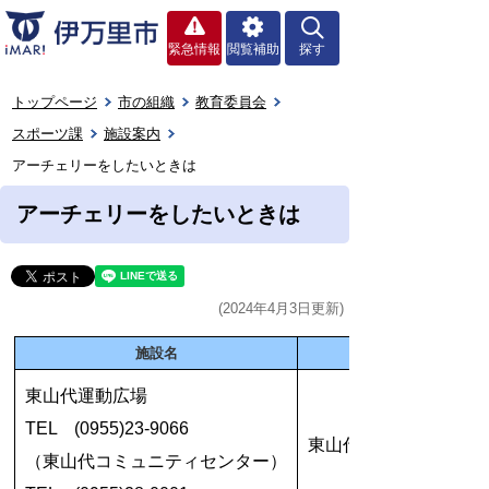
緊急情報
閲覧補助
探す
トップページ
市の組織
教育委員会
スポーツ課
施設案内
アーチェリーをしたいときは
アーチェリーをしたいときは
(2024年4月3日更新)
施設名
東山代運動広場
TEL (0955)23-9066
東山代町長浜2330-5
（東山代コミュニティセンター）