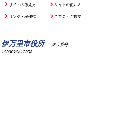
サイトの考え方
サイトの使い方
リンク・著作権
ご意見・ご提案
伊万里市役所
法人番号
1000020412058
〒848-8501
佐賀県伊万里市立花町1355番地1
TEL
0955-23-2111
(代表)
FAX 0955-23-6113
市役所本庁の開庁時間は
平日8時30分から17時15分までです。
毎週火曜日は証明書発行業務に関して19時まで
延長しておりますのでご利用ください。