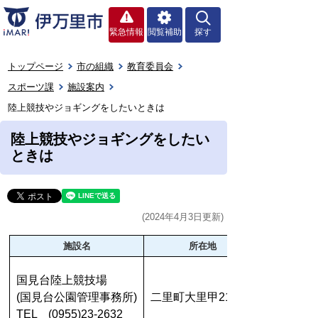
緊急情報
閲覧補助
探す
トップページ
市の組織
教育委員会
スポーツ課
施設案内
陸上競技やジョギングをしたいときは
陸上競技やジョギングをしたい
ときは
(2024年4月3日更新)
施設名
所在地
国見台陸上競技場
(国見台公園管理事務所)
二里町大里甲2153-1
TEL (0955)23-2632