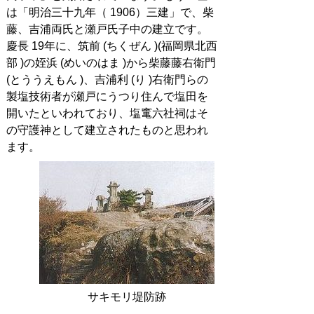
は「明治三十九年（ 1906）三建」で、柴
藤、吉浦両氏と瀬戸氏子中の建立です。
慶長 19年に、筑前 (ちくぜん )(福岡県北西
部 )の姪浜 (めいのはま )から柴藤藤右衛門
(とううえもん )、吉浦利 (り )右衛門らの
製塩技術者が瀬戸にうつり住んで塩田を
開いたといわれており、塩竃六社祠はそ
の守護神として建立されたものと思われ
ます。
サキモリ堤防跡