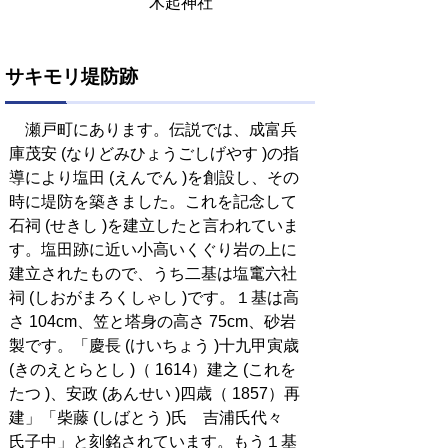
木起神社
サキモリ堤防跡
瀬戸町にあります。伝説では、成富兵
庫茂安 (なりどみひょうごしげやす )の指
導により塩田 (えんでん )を創設し、その
時に堤防を築きました。これを記念して
石祠 (せきし )を建立したと言われていま
す。塩田跡に近い小高いくぐり岩の上に
建立されたもので、うち二基は塩竃六社
祠 (しおがまろくしゃし )です。１基は高
さ 104cm、笠と塔身の高さ 75cm、砂岩
製です。「慶長 (けいちょう )十九甲寅歳
(きのえとらとし )（ 1614）建之 (これを
たつ )、安政 (あんせい )四歳（ 1857）再
建」「柴藤 (しばとう )氏 吉浦氏代々
氏子中」と刻銘されています。もう１基