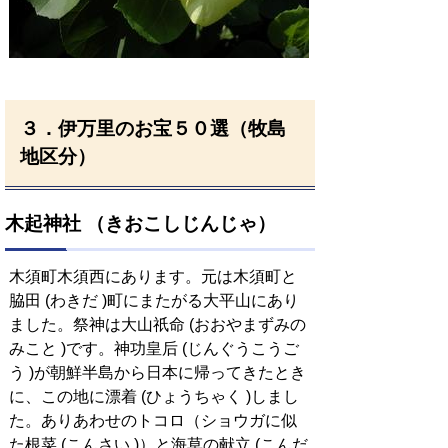
３．伊万里のお宝５０選（牧島
地区分）
木起神社 （きおこしじんじゃ）
木須町木須西にあります。元は木須町と
脇田 (わきだ )町にまたがる大平山にあり
ました。祭神は大山祇命 (おおやまずみの
みこと )です。神功皇后 (じんぐうこうご
う )が朝鮮半島から日本に帰ってきたとき
に、この地に漂着 (ひょうちゃく )しまし
た。ありあわせのトコロ（ショウガに似
た根菜 (こんさい )）と海草の献立 (こんだ