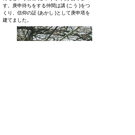
す。庚申待ちをする仲間は講 (こう )をつ
くり、信仰の証 (あかし )として庚申塔を
建てました。
庚申塔と藤棚
お問い合わせ先
牧島コミュニティセンター
所在地/〒848-0044 佐賀県伊万里市木