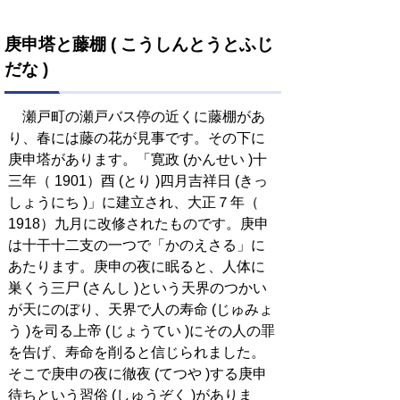
庚申塔と藤棚 ( こうしんとうとふじ
だな )
瀬戸町の瀬戸バス停の近くに藤棚があ
り、春には藤の花が見事です。その下に
庚申塔があります。「寛政 (かんせい )十
三年（ 1901）酉 (とり )四月吉祥日 (きっ
しょうにち )」に建立され、大正７年（
1918）九月に改修されたものです。庚申
は十干十二支の一つで「かのえさる」に
あたります。庚申の夜に眠ると、人体に
巣くう三尸 (さんし )という天界のつかい
が天にのぼり、天界で人の寿命 (じゅみょ
う )を司る上帝 (じょうてい )にその人の罪
を告げ、寿命を削ると信じられました。
そこで庚申の夜に徹夜 (てつや )する庚申
待ちという習俗 (しゅうぞく )がありま