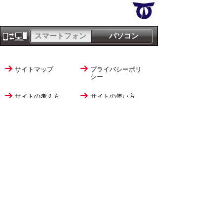
スマートフォン
パソコン
サイトマップ
プライバシーポリ
シー
サイトの考え方
サイトの使い方
リンク・著作権
ご意見・ご提案
伊万里市役所
法人番号
1000020412058
〒848-8501
佐賀県伊万里市立花町1355番地1