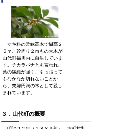
マキ科の常緑高木で樹高２
５ｍ、幹周り２ｍもの大木が
山代町福川内に自生していま
す。チカラバナとも言われ、
葉の繊維が強く、引っ張って
もなかなか切れないことか
ら、夫婦円満の木として親し
まれています。
３．山代町の概要
明治２２年（１８８９年） 市町村制