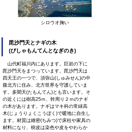
シロウオ掬い
毘沙門天とナギの木
(びしゃもんてんとなぎのき)
山代町福川内にあります。巨岩の下に
毘沙門天をまつっています。毘沙門天は
四天王の一つで、須弥山(しゅみせん)の中
腹北方に住み、北方世界を守護していま
す。多聞天(たもんてん)とも言います。そ
の近くには樹高25ｍ、幹周り２ｍのナギ
の木があります。ナギはマキ科の常緑高
木(じょうりょくこうぼく)で暖地に自生し
ます。材質は緻密(ちみつ)で床柱や家具の
材料になり、樹皮は染色や皮をやわらか