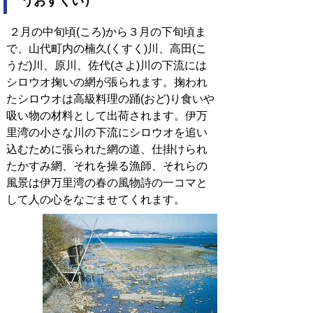
うおすくい）
２月の中旬頃(ころ)から３月の下旬頃ま
で、山代町内の楠久(くすく)川、高田(こ
うだ)川、原川、佐代(さよ)川の下流には
シロウオ掬いの網が張られます。掬われ
たシロウオは高級料理の踊(おど)り食いや
吸い物の材料として出荷されます。伊万
里湾の小さな川の下流にシロウオを追い
込むために張られた網の道、仕掛けられ
たかすみ網、それを操る漁師、それらの
風景は伊万里湾の春の風物詩の一コマと
して人の心をなごませてくれます。