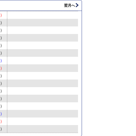
翌月へ
日）
月）
火）
水）
木）
金）
土）
日）
月）
火）
水）
木）
金）
土）
日）
月）