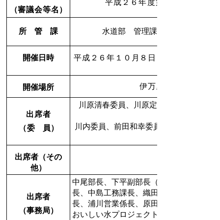
平成２６年度第１回伊万里市
（審議会等名）
所 管 課
水道部 管理課 管理係 内線
開催日時
平成２６年１０月８日（水） １３時
伊万里市水道部会議
開催場所
川原清春委員、川原定委員、岩下委員
出席者
川内委員、前田和幸委員、福地委員、犬
（
委 員）
出席者（その
他）
中尾部長、下平副部長（兼）工業用水道
長、中島工務課長、織田浄水場管理事務
出席者
長、浦川営業係長、原田工務課副課長（
（事務局）
おいしい水プロジェクト室長、岸川工務