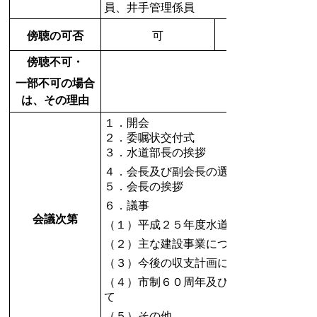
員、井手管理係員
傍聴の可否
可
傍聴不可・
一部不可の場合
は、その理由
１．開会
２．委嘱状交付式
３．水道部長の挨拶
４．会長及び副会長の選任
５．会長の挨拶
６．議事
会議次第
（１）平成２５年度水道事業特別会計の
（２）主な建設事業について
（３）今後の収支計画について
（４）市制６０周年及び水道事業１００
て
（５）その他