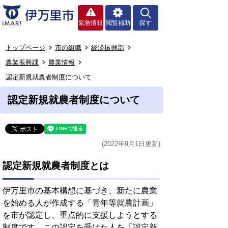
緊急情報
閲覧補助
探す
トップページ
市の組織
経済振興部
農業振興課
農業情報
認定新規就農者制度について
認定新規就農者制度について
(2022年9月1日更新)
認定新規就農者制度とは
伊万里市の基本構想に基づき、新たに農業
を始める人が作成する「青年等就農計画」
を市が認定し、重点的に支援しようとする
制度です。この認定を受けた人を「認定新