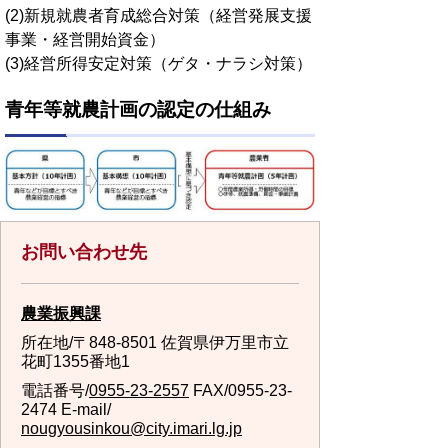
(2)新規就農者育成総合対策（経営発展支援
事業・経営開始資金）
(3)経営所得安定対策（ゲタ・ナラシ対策）
青年等就農計画の認定の仕組み
お問い合わせ先
農業振興課
所在地/〒848-8501 佐賀県伊万里市立
花町1355番地1
電話番号/
0955-23-2557
FAX/0955-23-
2474 E-mail/
nougyousinkou@city.imari.lg.jp