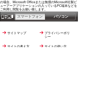
の場合、Microsoft Officeまたは無償のMicrosoft社製ビ
ューアーアプリケーションの入っているPC端末などを
ご利用し閲覧をお願い致します。
スマートフォン
パソコン
サイトマップ
プライバシーポリ
シー
サイトの考え方
サイトの使い方
リンク・著作権
ご意見・ご提案
伊万里市役所
法人番号
1000020412058
〒848-8501
佐賀県伊万里市立花町1355番地1