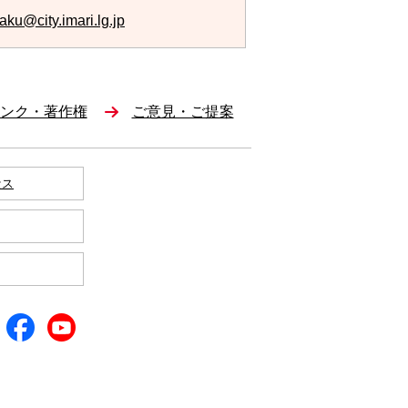
aku@city.imari.lg.jp
ンク・著作権
ご意見・ご提案
セス