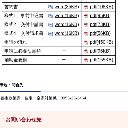
誓約書
word(35KB)
pdf(108KB)
様式1 事前申込書
word(16KB)
pdf(95KB)
様式2 交付申請書
word(16KB)
pdf(73KB)
様式4 交付請求書
word(16KB)
pdf(56KB)
申請の流れ
ー
pdf(450KB)
申請に必要な書類
ー
pdf(96KB)
補助金要綱
ー
pdf(155KB)
申込・問合先
都市政策課 住宅・空家対策係 0955-23-2464
お問い合わせ先