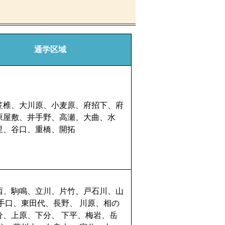
通学区域
笠椎、大川原、小麦原、府招下、府
原屋敷、井手野、高瀬、大曲、水
里、谷口、重橋、開拓
西、駒鳴、立川、片竹、戸石川、山
井手口、東田代、長野、 川原、相の
分、上原、下分、 下平、梅岩、岳