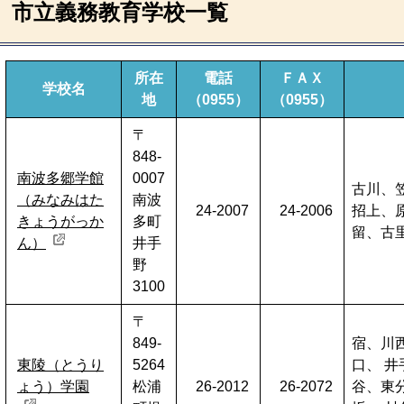
市立義務教育学校一覧
所在
電話
ＦＡＸ
学校名
地
（
0955
）
（
0955
）
〒
848-
南波多郷学館
0007
古川、
（みなみはた
南波
24-2007
24-2006
招上、
きょうがっか
多町
留、古
ん）
井手
野
3100
〒
849-
宿、川
東陵（とうり
5264
口、 
ょう）学園
松浦
26-2012
26-2072
谷、東