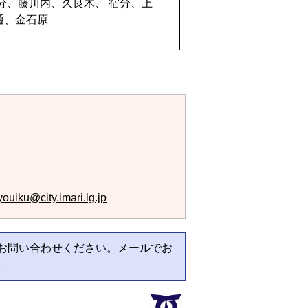
村分、藤川内、久良木、 宿分、上
通、金石原
ouiku@city.imari.lg.jp
お問い合わせください。メールでお
。