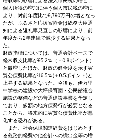
増収等の影響による法人市民税の増と、
個人所得の増加に伴う個人市民税の増に
より、対前年度比で9,790万円の増となっ
たが、ふるさと応援寄附金は総務大臣通
知による返礼率見直しの影響により、前
年度から2年連続で減少する結果となっ
た。
財政指標については、普通会計ベースで
経常収支比率が95.2％（＋0.8ポイント）
と微増したほか、財政の健全度を示す実
質公債費比率が16.5％(＋0.5ポイント)と
上昇する結果となった。今後も、伊万里
中学校の建設や大坪保育園・公民館複合
施設の整備などの普通建設事業を予定し
ており、多額の地方債発行が必要となる
ことから、将来的に実質公債費比率が悪
化する恐れがある。
また、社会保障関連経費をはじめとす
る義務的経費や他会計への繰出金等の増