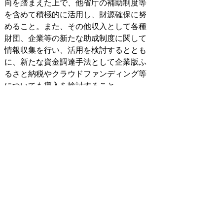
向を踏まえた上で、他省庁の補助制度等
を含めて積極的に活用し、財源確保に努
めること。また、その他収入として各種
財団、企業等の新たな助成制度に関して
情報収集を行い、活用を検討するととも
に、新たな資金調達手法として企業版ふ
るさと納税やクラウドファンディング等
についても導入を検討すること。
（5）市債発行の抑制
市債の発行は後年度に公債費（長期債元
利償還金）の負担増につながり、財政の硬
直化を招く要因ともなるため、原則として
発行額を長期債償還元金以下に抑制すると
ともに、地方交付税措置がある起債を活用
することで、実質公債費比率の逓減に努め
る。