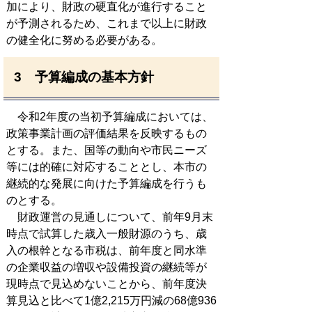
加により、財政の硬直化が進行すること
が予測されるため、これまで以上に財政
の健全化に努める必要がある。
3 予算編成の基本方針
令和2年度の当初予算編成においては、
政策事業計画の評価結果を反映するもの
とする。また、国等の動向や市民ニーズ
等には的確に対応することとし、本市の
継続的な発展に向けた予算編成を行うも
のとする。
財政運営の見通しについて、前年9月末
時点で試算した歳入一般財源のうち、歳
入の根幹となる市税は、前年度と同水準
の企業収益の増収や設備投資の継続等が
現時点で見込めないことから、前年度決
算見込と比べて1億2,215万円減の68億936