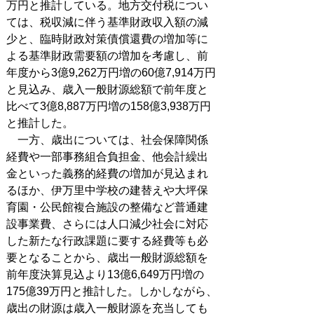
万円と推計している。地方交付税につい
ては、税収減に伴う基準財政収入額の減
少と、臨時財政対策債償還費の増加等に
よる基準財政需要額の増加を考慮し、前
年度から3億9,262万円増の60億7,914万円
と見込み、歳入一般財源総額で前年度と
比べて3億8,887万円増の158億3,938万円
と推計した。
一方、歳出については、社会保障関係
経費や一部事務組合負担金、他会計繰出
金といった義務的経費の増加が見込まれ
るほか、伊万里中学校の建替えや大坪保
育園・公民館複合施設の整備など普通建
設事業費、さらには人口減少社会に対応
した新たな行政課題に要する経費等も必
要となることから、歳出一般財源総額を
前年度決算見込より13億6,649万円増の
175億39万円と推計した。しかしながら、
歳出の財源は歳入一般財源を充当しても