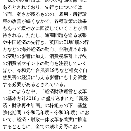
我が国の経済は、緩やかな回復傾向に
あるとされており、先行きについては、
当面、弱さが残るものの、雇用・所得環
境の改善が続くなかで、各種政策の効果
もあって緩やかに回復していくことが期
待される。ただし、通商問題を巡る緊張
や中国経済の先行き、英国のEU離脱の行
方などの海外経済の動向、金融資本市場
の変動の影響に加え、消費税率引上げ後
の消費者マインドの動向を注視していく
ほか、令和元年台風第19号など相次ぐ自
然災害の経済に与える影響にも十分留意
する必要があるとされている。
このような中、「経済財政運営と改革
の基本方針2018」に盛り込まれた「新経
済・財政再生計画」の枠組みの下、基盤
強化期間（令和元年度～令和3年度）にお
いて、経済・財政一体改革を着実に推進
するとともに、全ての歳出分野におい