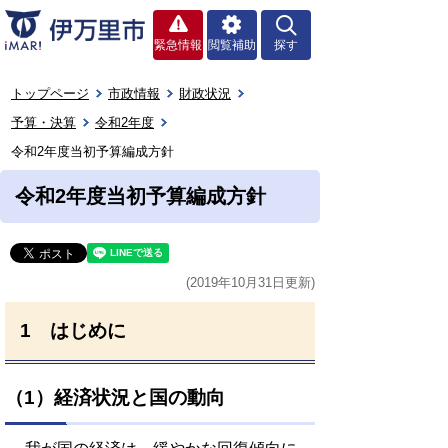
緊急情報
閲覧補助
探す
トップページ
市政情報
財政状況
予算・決算
令和2年度
令和2年度当初予算編成方針
令和2年度当初予算編成方針
(2019年10月31日更新)
1 はじめに
（1）経済状況と国の動向