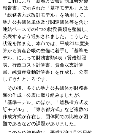
これにより「新地方公会計制度研究会
報告書」で示された「基準モデル」又は
「総務省方式改訂モデル」を活用して、
地方公共団体単体及び関連団体等を含む
連結ベースでの4つの財務書類を整備し、
公表するよう通知されました。こうした
状況を踏まえ、本市では、平成21年度決
算から資産台帳の整備に着手し「基準モ
デル」によって財務書類4表（貸借対照
表、行政コスト計算書、資金収支計算
書、純資産変動計算書）を作成し、公表
してきたところです。
その後、多くの地方公共団体が財務書
類の作成・公表に取り組みましたが、
「基準モデル」のほか、「総務省方式改
訂モデル」、「東京都方式」など複数の
作成方式が存在し、団体間での比較が困
難であるなどの課題がありました。
このため総務省は、平成27年1月23日付