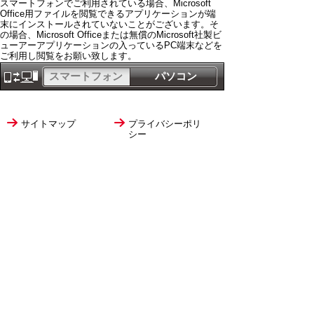
スマートフォンでご利用されている場合、Microsoft
Office用ファイルを閲覧できるアプリケーションが端
末にインストールされていないことがございます。そ
の場合、Microsoft Officeまたは無償のMicrosoft社製ビ
ューアーアプリケーションの入っているPC端末などを
ご利用し閲覧をお願い致します。
スマートフォン
パソコン
サイトマップ
プライバシーポリ
シー
サイトの考え方
サイトの使い方
リンク・著作権
ご意見・ご提案
伊万里市役所
法人番号
1000020412058
〒848-8501