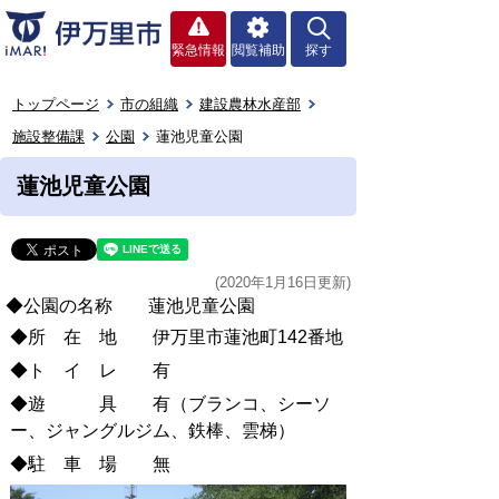
緊急情報
閲覧補助
探す
トップページ
市の組織
建設農林水産部
施設整備課
公園
蓮池児童公園
蓮池児童公園
(2020年1月16日更新)
◆公園の名称 蓮池児童公園
◆所 在 地 伊万里市蓮池町142番地
◆ト イ レ 有
◆遊 具 有（ブランコ、シーソ
ー、ジャングルジム、鉄棒、雲梯）
◆駐 車 場 無