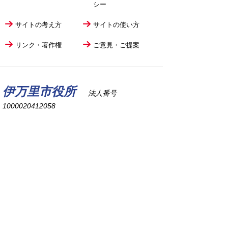
シー
サイトの考え方
サイトの使い方
リンク・著作権
ご意見・ご提案
伊万里市役所
法人番号
1000020412058
〒848-8501
佐賀県伊万里市立花町1355番地1
TEL
0955-23-2111
(代表)
FAX 0955-23-6113
市役所本庁の開庁時間は
平日8時30分から17時15分までです。
毎週火曜日は証明書発行業務に関して19時まで
延長しておりますのでご利用ください。