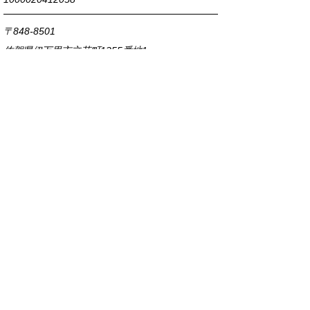
〒848-8501
佐賀県伊万里市立花町1355番地1
TEL
0955-23-2111
(代表)
FAX 0955-23-6113
市役所本庁の開庁時間は
平日8時30分から17時15分までです。
毎週火曜日は証明書発行業務に関して19時まで
延長しておりますのでご利用ください。
市役所へのアクセス
各課連絡先
お問い合わせ