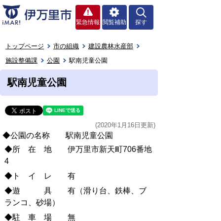
緊急情報
閲覧補助
探す
トップページ
市の組織
建設農林水産部
施設整備課
公園
駅南児童公園
駅南児童公園
(2020年1月16日更新)
◆公園の名称 駅南児童公園
◆所 在 地 伊万里市新天町706番地
4
◆ト イ レ 有
◆遊 具 有（滑り台、鉄棒、ブ
ランコ、砂場）
◆駐 車 場 無