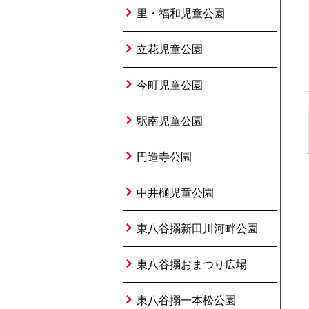
里・福和児童公園
立花児童公園
今町児童公園
駅南児童公園
円造寺公園
中井樋児童公園
東八谷搦新田川河畔公園
東八谷搦おまつり広場
東八谷搦一本松公園