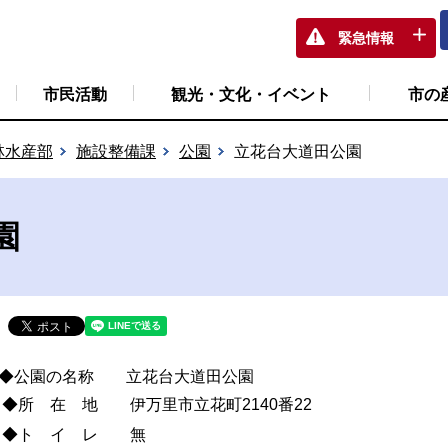
緊急情報
市民活動
観光・文化・イベント
市の
林水産部
施設整備課
公園
立花台大道田公園
園
◆公園の名称 立花台大道田公園
◆所 在 地 伊万里市立花町2140番22
◆ト イ レ 無