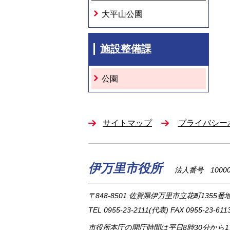
大平山公園
施設整備課
公園
サイトマップ
プライバシー
伊万里市役所
法人番号 100002
〒848-8501
佐賀県伊万里市立花町1355番地
TEL
0955-23-2111
(代表)
FAX 0955-23-611
市役所本庁の開庁時間は
平日8時30分から